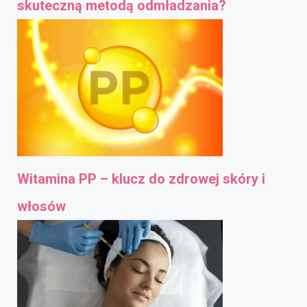
skuteczną metodą odmładzania?
Witamina PP – klucz do zdrowej skóry i
włosów