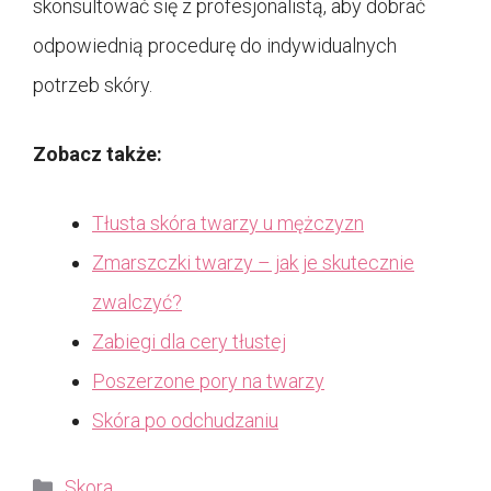
skonsultować się z profesjonalistą, aby dobrać
odpowiednią procedurę do indywidualnych
potrzeb skóry.
Zobacz także:
Tłusta skóra twarzy u mężczyzn
Zmarszczki twarzy – jak je skutecznie
zwalczyć?
Zabiegi dla cery tłustej
Poszerzone pory na twarzy
Skóra po odchudzaniu
Kategorie
Skora