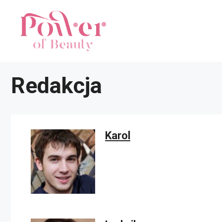
Przejdź
do
treści
Redakcja
Karol