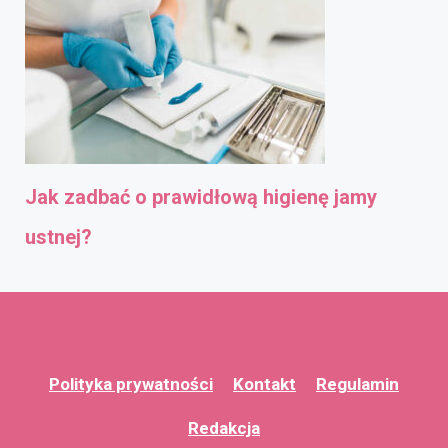
Jak zadbać o prawidłową higienę jamy
ustnej?
Polityka prywatności
Kontakt
Regulamin
Redakcja