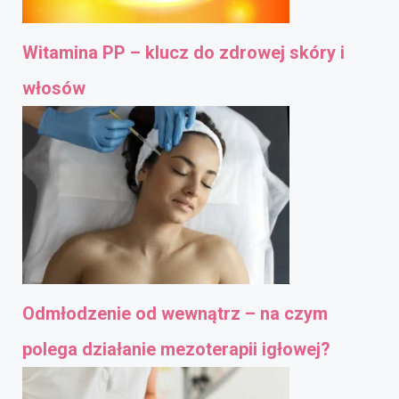
Witamina PP – klucz do zdrowej skóry i
włosów
Odmłodzenie od wewnątrz – na czym
polega działanie mezoterapii igłowej?