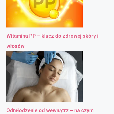
Witamina PP – klucz do zdrowej skóry i
włosów
Odmłodzenie od wewnątrz – na czym