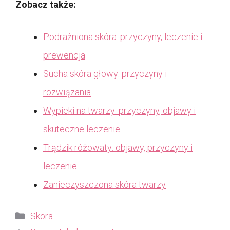
Zobacz także:
Podrażniona skóra: przyczyny, leczenie i
prewencja
Sucha skóra głowy: przyczyny i
rozwiązania
Wypieki na twarzy: przyczyny, objawy i
skuteczne leczenie
Trądzik różowaty: objawy, przyczyny i
leczenie
Zanieczyszczona skóra twarzy
Kategorie
Skora