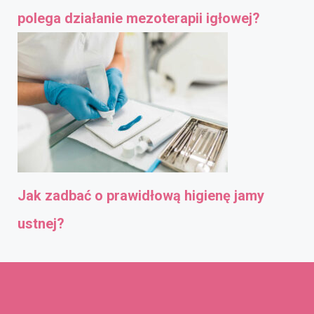
polega działanie mezoterapii igłowej?
Jak zadbać o prawidłową higienę jamy
ustnej?