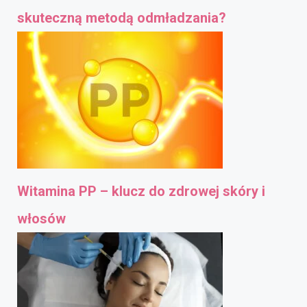
skuteczną metodą odmładzania?
Witamina PP – klucz do zdrowej skóry i
włosów