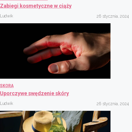
Zabiegi kosmetyczne w ciąży
Ludwik
26 stycznia, 2024
SKORA
Uporczywe swędzenie skóry
Ludwik
26 stycznia, 2024