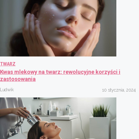
TWARZ
Kwas mlekowy na twarz: rewolucyjne korzyści i
zastosowania
Ludwik
10 stycznia, 2024