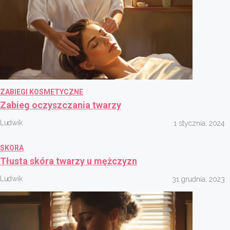
ZABIEGI KOSMETYCZNE
Zabieg oczyszczania twarzy
Ludwik
1 stycznia, 2024
SKORA
Tłusta skóra twarzy u mężczyzn
Ludwik
31 grudnia, 2023