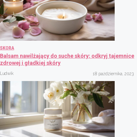
SKORA
Balsam nawilżający do suche skóry: odkryj tajemnice
zdrowej i gładkiej skóry
Ludwik
18 października, 2023