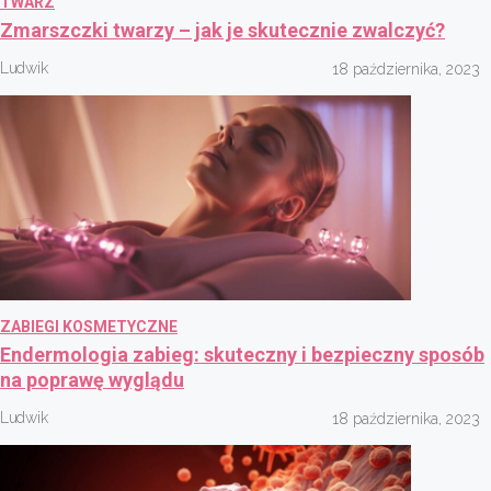
TWARZ
Zmarszczki twarzy – jak je skutecznie zwalczyć?
Ludwik
18 października, 2023
ZABIEGI KOSMETYCZNE
Endermologia zabieg: skuteczny i bezpieczny sposób
na poprawę wyglądu
Ludwik
18 października, 2023