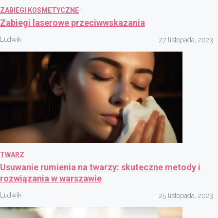
ZABIEGI KOSMETYCZNE
Zabiegi laserowe przeciwwskazania
Ludwik
27 listopada, 2023
TWARZ
Usuwanie rumienia na twarzy: skuteczne metody i
rozwiązania w warszawie
Ludwik
25 listopada, 2023