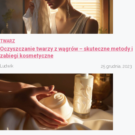
TWARZ
Oczyszczanie twarzy z wągrów – skuteczne metody i
zabiegi kosmetyczne
Ludwik
25 grudnia, 2023