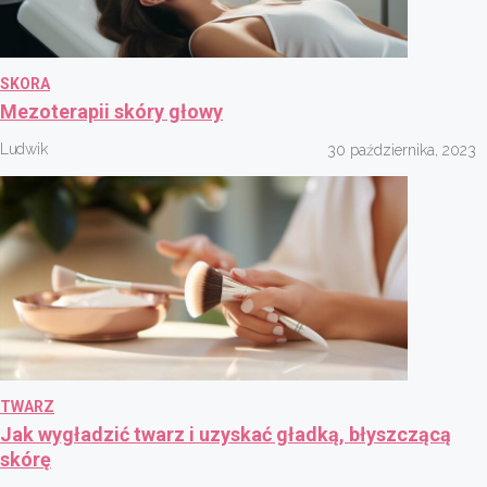
SKORA
Mezoterapii skóry głowy
Ludwik
30 października, 2023
TWARZ
Jak wygładzić twarz i uzyskać gładką, błyszczącą
skórę