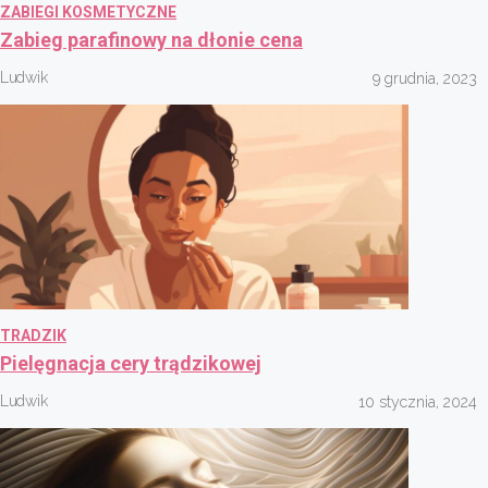
ZABIEGI KOSMETYCZNE
Zabieg parafinowy na dłonie cena
Ludwik
9 grudnia, 2023
TRADZIK
Pielęgnacja cery trądzikowej
Ludwik
10 stycznia, 2024