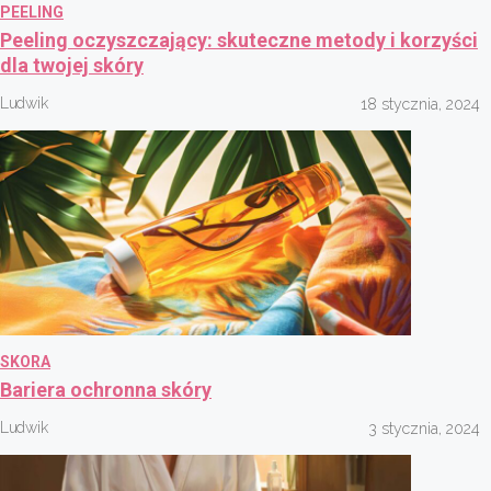
PEELING
Peeling oczyszczający: skuteczne metody i korzyści
dla twojej skóry
Ludwik
18 stycznia, 2024
SKORA
Bariera ochronna skóry
Ludwik
3 stycznia, 2024