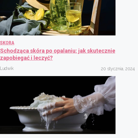
SKORA
Schodząca skóra po opalaniu: jak skutecznie
zapobiegać i leczyć?
Ludwik
20 stycznia, 2024