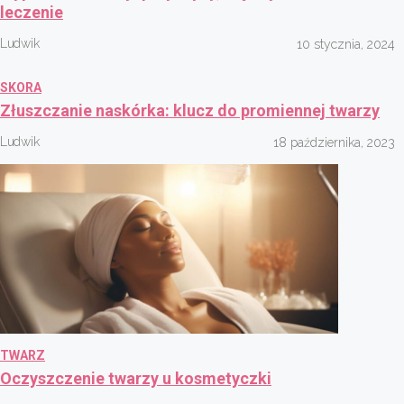
leczenie
Ludwik
10 stycznia, 2024
SKORA
Złuszczanie naskórka: klucz do promiennej twarzy
Ludwik
18 października, 2023
TWARZ
Oczyszczenie twarzy u kosmetyczki