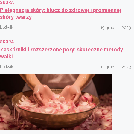
SKORA
Pielęgnacja skóry: klucz do zdrowej i promiennej
skóry twarzy
Ludwik
19 grudnia, 2023
SKORA
Zaskórniki i rozszerzone pory: skuteczne metody
walki
Ludwik
12 grudnia, 2023