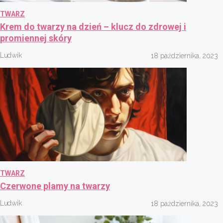
TWARZ
Krem do twarzy na dzień – klucz do zdrowej i
promiennej skóry
Ludwik
18 października, 2023
TWARZ
Czerwone plamy na twarzy
Ludwik
18 października, 2023