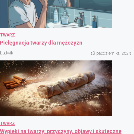
TWARZ
Pielęgnacja twarzy dla mężczyzn
Ludwik
18 października, 2023
TWARZ
Wypieki na twarzy: przyczyny, objawy i skuteczne