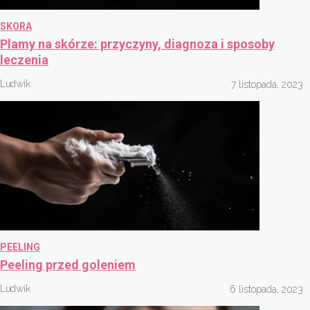
SKORA
Plamy na skórze: przyczyny, diagnoza i sposoby
leczenia
Ludwik
7 listopada, 2023
PEELING
Peeling przed goleniem
Ludwik
6 listopada, 2023