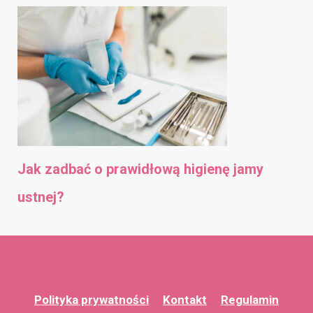
Jak zadbać o prawidłową higienę jamy
ustnej?
Polityka prywatności
Kontakt
Regulamin