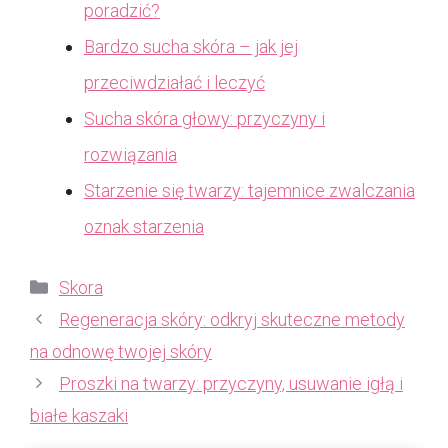
poradzić?
Bardzo sucha skóra – jak jej
przeciwdziałać i leczyć
Sucha skóra głowy: przyczyny i
rozwiązania
Starzenie się twarzy: tajemnice zwalczania
oznak starzenia
Kategorie
Skora
Regeneracja skóry: odkryj skuteczne metody
na odnowę twojej skóry
Proszki na twarzy: przyczyny, usuwanie igłą i
białe kaszaki