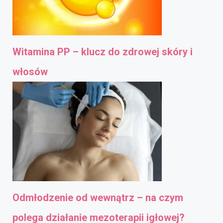
Witamina PP – klucz do zdrowej skóry i
włosów
Odmłodzenie od wewnątrz – na czym
polega działanie mezoterapii igłowej?