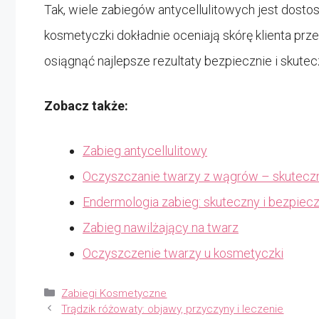
Tak, wiele zabiegów antycellulitowych jest dos
kosmetyczki dokładnie oceniają skórę klienta prz
osiągnąć najlepsze rezultaty bezpiecznie i skutec
Zobacz także:
Zabieg antycellulitowy
Oczyszczanie twarzy z wągrów – skutecz
Endermologia zabieg: skuteczny i bezpie
Zabieg nawilżający na twarz
Oczyszczenie twarzy u kosmetyczki
Kategorie
Zabiegi Kosmetyczne
Trądzik różowaty: objawy, przyczyny i leczenie