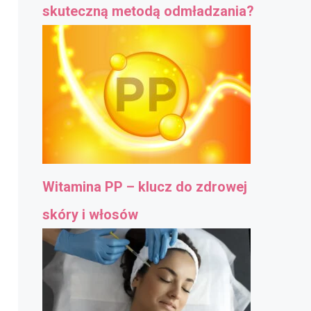
skuteczną metodą odmładzania?
Witamina PP – klucz do zdrowej
skóry i włosów