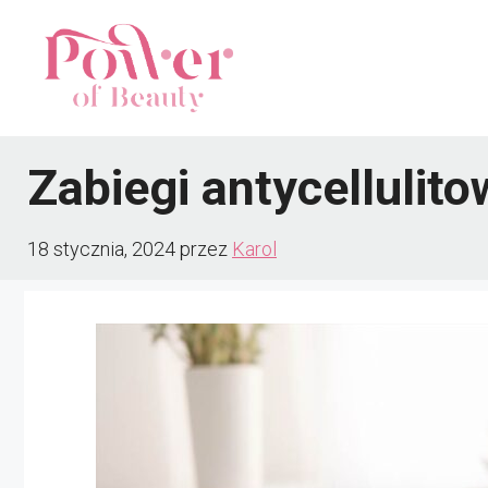
Przejdź
do
treści
Zabiegi antycelluli
18 stycznia, 2024
przez
Karol