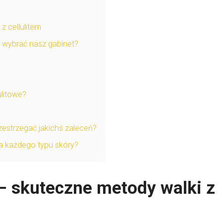
z cellulitem
o wybrać nasz gabinet?
ulitowe?
zestrzegać jakichś zaleceń?
la każdego typu skóry?
 – skuteczne metody walki z