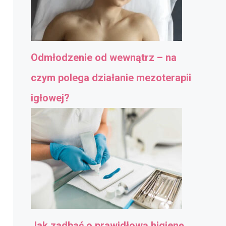
Odmłodzenie od wewnątrz – na
czym polega działanie mezoterapii
igłowej?
Jak zadbać o prawidłową higienę