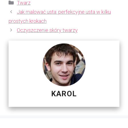
Kategorie
Twarz
Jak malować usta: perfekcyjne usta w kilku
prostych krokach
Oczyszczenie skóry twarzy
KAROL