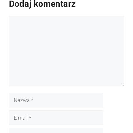
Dodaj komentarz
Komentarz
Nazwa
E-
mail
Witryna