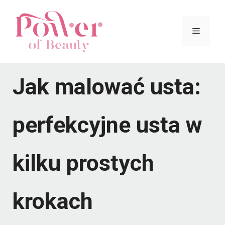
Przejdź
do
Menu
treści
Jak malować usta:
perfekcyjne usta w
kilku prostych
krokach