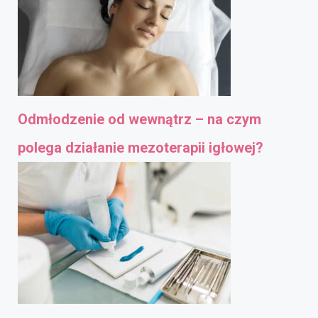
Odmłodzenie od wewnątrz – na czym
polega działanie mezoterapii igłowej?