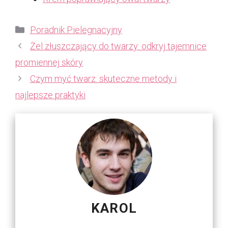
Kategorie
Poradnik Pielegnacyjny
Żel złuszczający do twarzy: odkryj tajemnice
promiennej skóry
Czym myć twarz: skuteczne metody i
najlepsze praktyki
KAROL