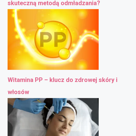
skuteczną metodą odmładzania?
Witamina PP – klucz do zdrowej skóry i
włosów