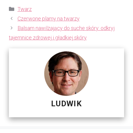
Kategorie
Twarz
Czerwone plamy na twarzy
Balsam nawilżający do suche skóry: odkryj
tajemnice zdrowej i gładkiej skóry
LUDWIK