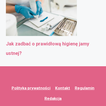
Jak zadbać o prawidłową higienę jamy
ustnej?
Polityka prywatności
Kontakt
Regulamin
Redakcja