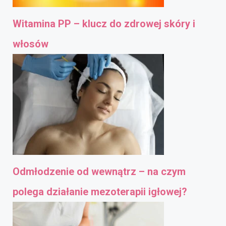
Witamina PP – klucz do zdrowej skóry i
włosów
Odmłodzenie od wewnątrz – na czym
polega działanie mezoterapii igłowej?