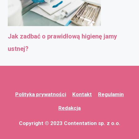
Jak zadbać o prawidłową higienę jamy
ustnej?
Polityka prywatności
Kontakt
Regulamin
Redakcja
Copyright © 2023 Contentation sp. z o.o.