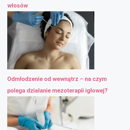
włosów
Odmłodzenie od wewnątrz – na czym
polega działanie mezoterapii igłowej?