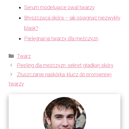
Serum modelujące owal twarzy
Błyszcząca skóra – jak osiągnąć niezwykły
blask?
Pielęgnacja twarzy dla mężczyzn
Kategorie
Twarz
Peeling dla mężczyzn: sekret gładkiej skóry
Złuszczanie naskórka: klucz do promiennej
twarzy