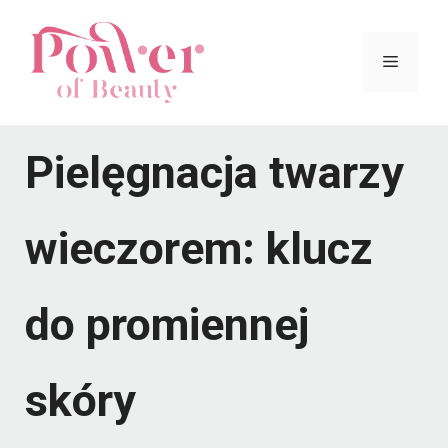
Przejdź
do
Menu
treści
Pielęgnacja twarzy
wieczorem: klucz
do promiennej
skóry