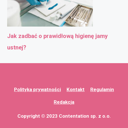
Jak zadbać o prawidłową higienę jamy
ustnej?
Polityka prywatności
Kontakt
Regulamin
Redakcja
Copyright © 2023 Contentation sp. z o.o.