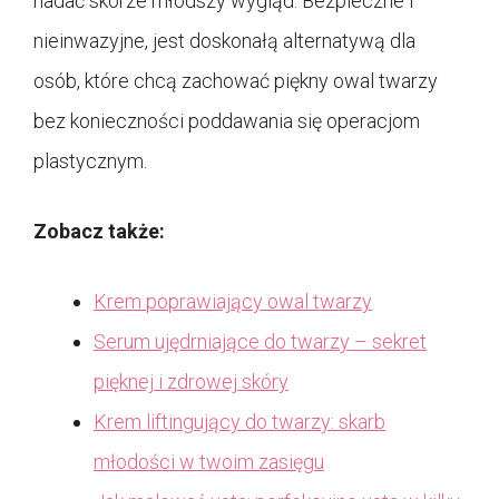
nadać skórze młodszy wygląd. Bezpieczne i
nieinwazyjne, jest doskonałą alternatywą dla
osób, które chcą zachować piękny owal twarzy
bez konieczności poddawania się operacjom
plastycznym.
Zobacz także:
Krem poprawiający owal twarzy
Serum ujędrniające do twarzy – sekret
pięknej i zdrowej skóry
Krem liftingujący do twarzy: skarb
młodości w twoim zasięgu