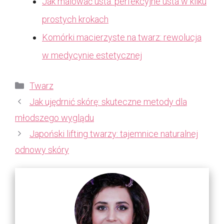
Jak malować usta: perfekcyjne usta w kilku
prostych krokach
Komórki macierzyste na twarz: rewolucja
w medycynie estetycznej
Kategorie
Twarz
Jak ujędrnić skórę: skuteczne metody dla
młodszego wyglądu
Japoński lifting twarzy: tajemnice naturalnej
odnowy skóry