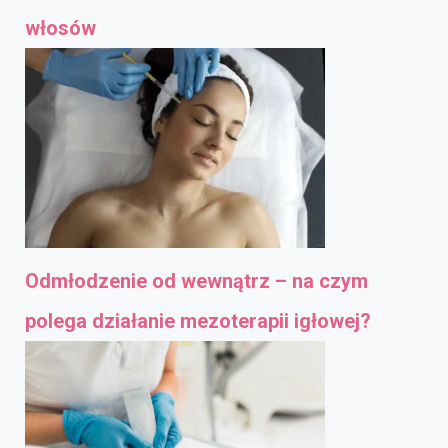
włosów
Odmłodzenie od wewnątrz – na czym
polega działanie mezoterapii igłowej?